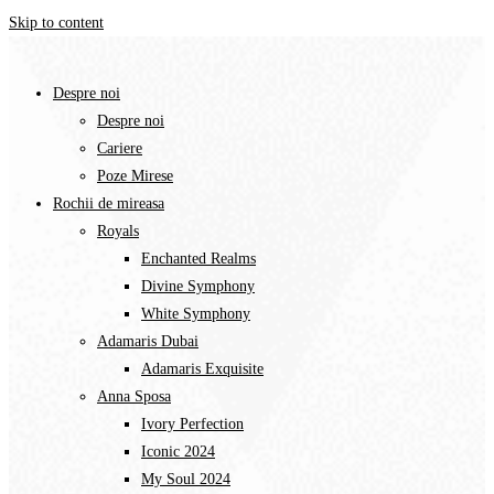
Skip to content
Despre noi
Despre noi
Cariere
Poze Mirese
Rochii de mireasa
Royals
Enchanted Realms
Divine Symphony​
White Symphony
Adamaris Dubai
Adamaris Exquisite
Anna Sposa
Ivory Perfection
Iconic 2024
My Soul 2024