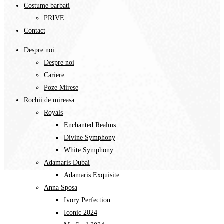
Costume barbati
PRIVE
Contact
Despre noi
Despre noi
Cariere
Poze Mirese
Rochii de mireasa
Royals
Enchanted Realms
Divine Symphony​
White Symphony
Adamaris Dubai
Adamaris Exquisite
Anna Sposa
Ivory Perfection
Iconic 2024