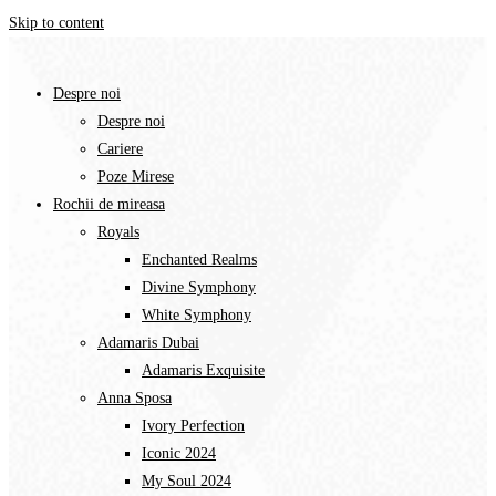
Skip to content
Despre noi
Despre noi
Cariere
Poze Mirese
Rochii de mireasa
Royals
Enchanted Realms
Divine Symphony​
White Symphony
Adamaris Dubai
Adamaris Exquisite
Anna Sposa
Ivory Perfection
Iconic 2024
My Soul 2024