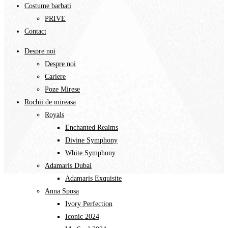
Costume barbati
PRIVE
Contact
Despre noi
Despre noi
Cariere
Poze Mirese
Rochii de mireasa
Royals
Enchanted Realms
Divine Symphony​
White Symphony
Adamaris Dubai
Adamaris Exquisite
Anna Sposa
Ivory Perfection
Iconic 2024