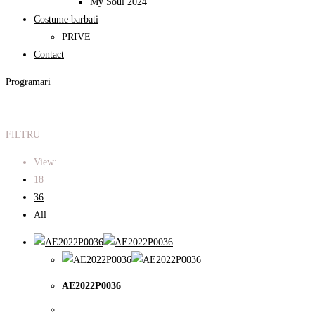
My Soul 2024
Costume barbati
PRIVE
Contact
Programari
FILTRU
View:
18
36
All
AE2022P0036