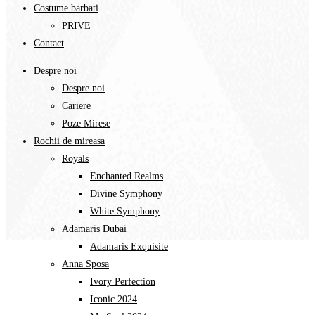
Costume barbati
PRIVE
Contact
Despre noi
Despre noi
Cariere
Poze Mirese
Rochii de mireasa
Royals
Enchanted Realms
Divine Symphony​
White Symphony
Adamaris Dubai
Adamaris Exquisite
Anna Sposa
Ivory Perfection
Iconic 2024