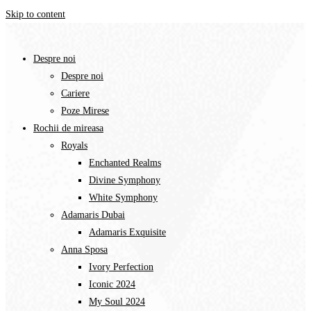
Skip to content
Despre noi
Despre noi
Cariere
Poze Mirese
Rochii de mireasa
Royals
Enchanted Realms
Divine Symphony​
White Symphony
Adamaris Dubai
Adamaris Exquisite
Anna Sposa
Ivory Perfection
Iconic 2024
My Soul 2024