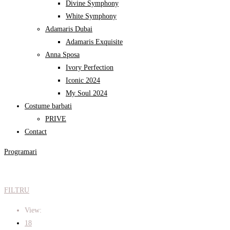
Divine Symphony​
White Symphony
Adamaris Dubai
Adamaris Exquisite
Anna Sposa
Ivory Perfection
Iconic 2024
My Soul 2024
Costume barbati
PRIVE
Contact
Programari
FILTRU
View:
18