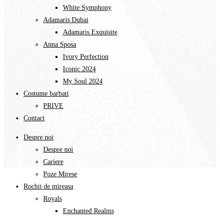
White Symphony
Adamaris Dubai
Adamaris Exquisite
Anna Sposa
Ivory Perfection
Iconic 2024
My Soul 2024
Costume barbati
PRIVE
Contact
Despre noi
Despre noi
Cariere
Poze Mirese
Rochii de mireasa
Royals
Enchanted Realms