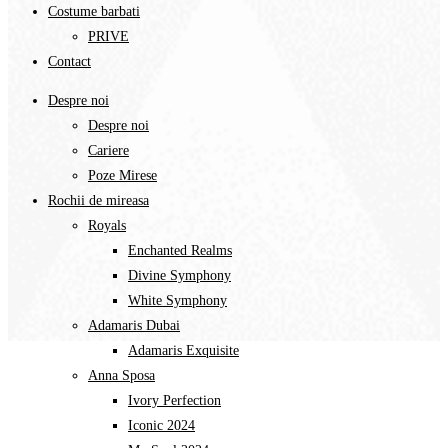
Costume barbati
PRIVE
Contact
Despre noi
Despre noi
Cariere
Poze Mirese
Rochii de mireasa
Royals
Enchanted Realms
Divine Symphony​
White Symphony
Adamaris Dubai
Adamaris Exquisite
Anna Sposa
Ivory Perfection
Iconic 2024