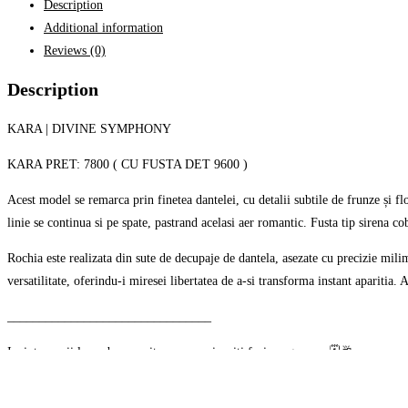
Description
Additional information
Reviews (0)
Description
KARA | DIVINE SYMPHONY
KARA PRET: 7800 ( CU FUSTA DET 9600 )
Acest model se remarca prin finetea dantelei, cu detalii subtile de frunze și flo
linie se continua si pe spate, pastrand acelasi aer romantic. Fusta tip sirena co
Rochia este realizata din sute de decupaje de dantela, asezate cu precizie milim
versatilitate, oferindu-i miresei libertatea de a-si transforma instant aparitia. A
________________________________
Inainte sa vii la probe, nu uita sa ne suni sa iti faci programare🗓🥂
Program salon: