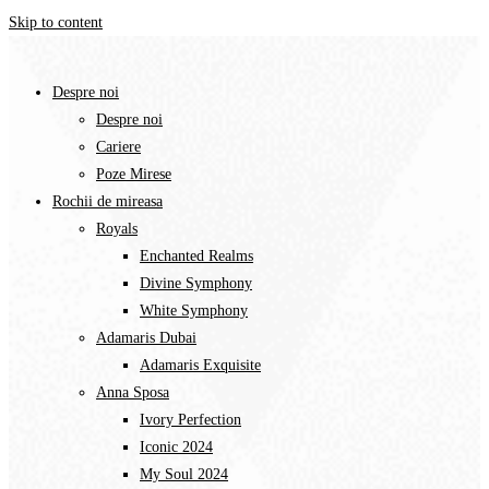
Skip to content
Despre noi
Despre noi
Cariere
Poze Mirese
Rochii de mireasa
Royals
Enchanted Realms
Divine Symphony​
White Symphony
Adamaris Dubai
Adamaris Exquisite
Anna Sposa
Ivory Perfection
Iconic 2024
My Soul 2024